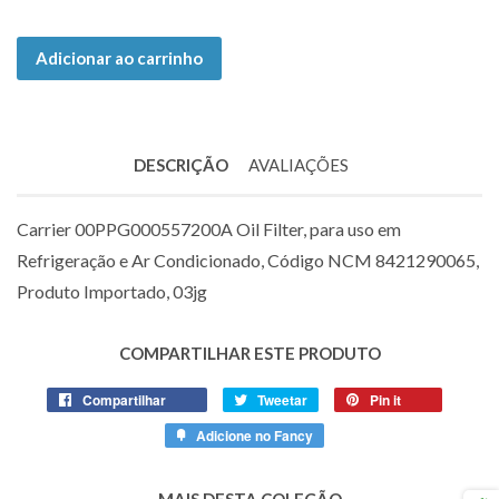
Adicionar ao carrinho
DESCRIÇÃO
AVALIAÇÕES
Carrier 00PPG000557200A Oil Filter, para uso em
Refrigeração e Ar Condicionado, Código NCM 8421290065,
Produto Importado, 03jg
COMPARTILHAR ESTE PRODUTO
Compartilhar
Compartilhe
Tweetar
Tuite
Pin it
Adicione
no
no
no
Adicione no Fancy
Adicione
Facebook
Twitter
Pinterest
no
Fancy
MAIS DESTA COLEÇÃO