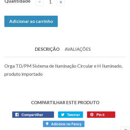
Quantidade
−
+
Adicionar ao carrinho
DESCRIÇÃO
AVALIAÇÕES
Orga TD/PM Sistema de Iluminação Circular e H Iluminado,
produto importado
COMPARTILHAR ESTE PRODUTO
Compartilhar
Compartilhe
Tweetar
Tuite
Pin it
Adicione
no
no
no
Adicione no Fancy
Adicione
Facebook
Twitter
Pinterest